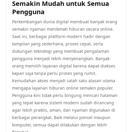
Semakin Mudah untuk Semua
Pengguna
Perkembangan dunia digital membuat banyak orang
semakin nyaman menikmati hiburan secara online.
Saat ini, berbagai platform modern hadir dengan
tampilan yang sederhana, proses cepat, serta
dukungan teknologi yang membuat pengalaman
pengguna menjadi lebih menyenangkan. Banyak
orang memilih layanan digital karena dapat diakses
kapan saja tanpa perlu proses yang rumit.
Kemudahan akses menjadi salah satu alasan utama
mengapa layanan hiburan online semakin populer.
Pengguna kini tidak perlu bingung mencari halaman
yang tepat karena sistem modern sudah dirancang
agar lebih praktis, aman, dan nyaman digunakan di
berbagai perangkat. Baik melalui ponsel maupun
komputer, semua dapat dilakukan dengan lebih