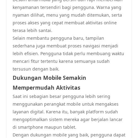
kenyamanan tersendiri bagi pengguna. Warna yang
nyaman dilihat, menu yang mudah ditemukan, serta
proses akses yang cepat membuat aktivitas online
terasa lebih santai.
Selain membantu pengguna baru, tampilan
sederhana juga membuat proses navigasi menjadi
lebih efisien. Pengguna tidak perlu membuang waktu
mencari fitur tertentu karena semuanya sudah
tersusun dengan baik.
Dukungan Mobile Semakin
Mempermudah Aktivitas
Saat ini sebagian besar pengguna lebih sering
menggunakan perangkat mobile untuk mengakses
layanan digital. Karena itu, banyak platform sudah
mengoptimalkan sistem mereka agar berjalan lancar
di smartphone maupun tablet.
Dengan dukungan mobile yang baik, pengguna dapat