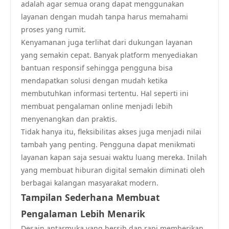
adalah agar semua orang dapat menggunakan
layanan dengan mudah tanpa harus memahami
proses yang rumit.
Kenyamanan juga terlihat dari dukungan layanan
yang semakin cepat. Banyak platform menyediakan
bantuan responsif sehingga pengguna bisa
mendapatkan solusi dengan mudah ketika
membutuhkan informasi tertentu. Hal seperti ini
membuat pengalaman online menjadi lebih
menyenangkan dan praktis.
Tidak hanya itu, fleksibilitas akses juga menjadi nilai
tambah yang penting. Pengguna dapat menikmati
layanan kapan saja sesuai waktu luang mereka. Inilah
yang membuat hiburan digital semakin diminati oleh
berbagai kalangan masyarakat modern.
Tampilan Sederhana Membuat
Pengalaman Lebih Menarik
Desain antarmuka yang bersih dan rapi memberikan