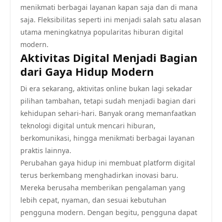
menikmati berbagai layanan kapan saja dan di mana
saja. Fleksibilitas seperti ini menjadi salah satu alasan
utama meningkatnya popularitas hiburan digital
modern.
Aktivitas Digital Menjadi Bagian
dari Gaya Hidup Modern
Di era sekarang, aktivitas online bukan lagi sekadar
pilihan tambahan, tetapi sudah menjadi bagian dari
kehidupan sehari-hari. Banyak orang memanfaatkan
teknologi digital untuk mencari hiburan,
berkomunikasi, hingga menikmati berbagai layanan
praktis lainnya.
Perubahan gaya hidup ini membuat platform digital
terus berkembang menghadirkan inovasi baru.
Mereka berusaha memberikan pengalaman yang
lebih cepat, nyaman, dan sesuai kebutuhan
pengguna modern. Dengan begitu, pengguna dapat