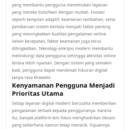
yang membantu pengguna menemukan layanan
yang mereka butuhkan dengan mudah. Inovasi
seperti tampilan adaptif, keamanan tambahan, serta
pembaruan sistem berkala menjadi faktor penting
yang meningkatkan kualitas pengalaman online.
Selain kecepatan, faktor keamanan juga terus
ditingkatkan. Teknologi enkripsi modern membantu
melindungi data pengguna sehingga aktivitas online
terasa lebih nyaman. Dengan sistem yang semakin
baik, pengguna dapat menikmati hiburan digital
tanpa rasa khawatir.
Kenyamanan Pengguna Menjadi
Prioritas Utama
Setiap layanan digital modern berusaha memberikan
pengalaman terbaik kepada penggunanya. Karena
itu, banyak platform kini fokus menghadirkan desain
yang sederhana namun tetap menarik. Tujuannya